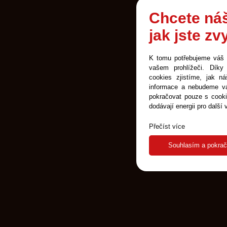
Chcete náš
jak jste zv
K tomu potřebujeme váš
vašem prohlížeči. Díky
cookies zjistíme, jak 
informace a nebudeme vá
pokračovat pouze s cook
dodávají energii pro další
Přečíst více
Souhlasím a pokrač