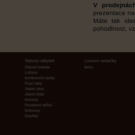
V prodejná
prezentace naš
Máte tak ideál
pohodlnost, vzh
Stylový nábytek
Luxusní sedačky
Obývací pokoje
Berry
Ložnice
Konferenční stolky
Psací stoly
Jídelní stoly
Jídelní židle
Komody
Prosklené skříně
Knihovny
Doplňky