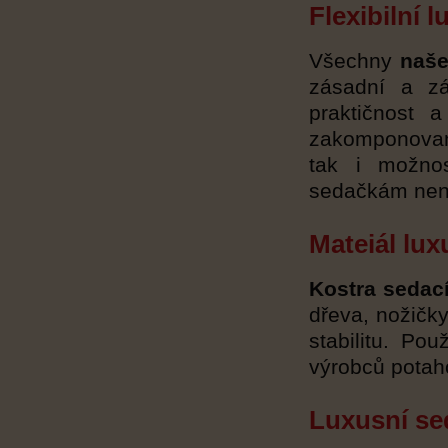
Flexibilní 
Všechny
naše
zásadní a zá
praktičnost 
zakomponovan
tak i možnos
sedačkám není
Mateiál lu
Kostra sedac
dřeva, nožičky
stabilitu. Po
výrobců potah
Luxusní se