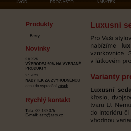
ÚVOD
PROČ ASTO
NÁBYTEK
Produkty
Luxusní s
Berry
Pro Vaši styl
nabízíme
lu
Novinky
vzorkovnice. 
9.9.2025
v látkovém pr
VÝPRODEJ 50% NA VYBRANÉ
PRODUKTY
Varianty p
9.1.2023
NÁBYTEK ZA ZVÝHODNĚNOU
cenu do vyprodání
zásob
.
Luxusní seda
křeslo, dvojse
Rychlý kontakt
tvaru U. Nemu
Tel.:
732 139 075
do interiéru č
E-mail:
asto@asto.cz
vhodnou varia